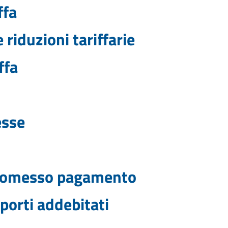
ffa
 riduzioni tariffarie
ffa
esse
od omesso pagamento
mporti addebitati