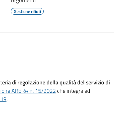
Argomenti
Gestione rifiuti
teria di
regolazione della qualità del servizio di
(apre il link in una nuova scheda)
zione ARERA n. 15/2022
che integra ed
(apre il link in una nuova scheda)
019
.