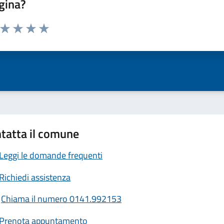
gina?
a da 1 a 5 stelle la pagina
ta 1 stelle su 5
Valuta 2 stelle su 5
Valuta 3 stelle su 5
Valuta 4 stelle su 5
Valuta 5 stelle su 5
tatta il comune
Leggi le domande frequenti
Richiedi assistenza
Chiama il numero 0141.992153
Prenota appuntamento