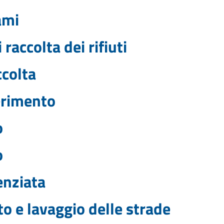
ami
raccolta dei rifiuti
ccolta
ferimento
o
o
enziata
o e lavaggio delle strade