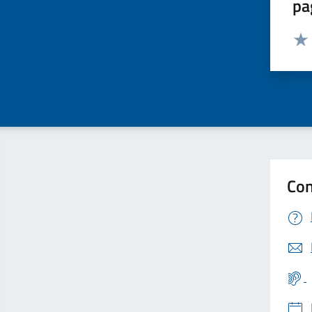
pa
Valut
Valu
Con