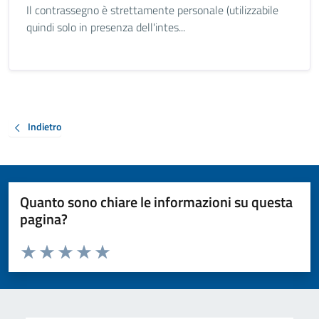
Il contrassegno è strettamente personale (utilizzabile
quindi solo in presenza dell'intes...
Indietro
Quanto sono chiare le informazioni su questa
pagina?
Valuta da 1 a 5 stelle la pagina
Valuta 1 stelle su 5
Valuta 2 stelle su 5
Valuta 3 stelle su 5
Valuta 4 stelle su 5
Valuta 5 stelle su 5