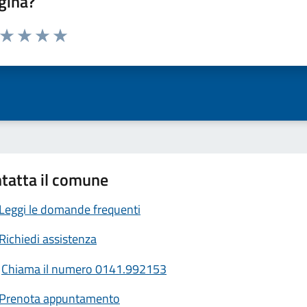
gina?
a da 1 a 5 stelle la pagina
ta 1 stelle su 5
Valuta 2 stelle su 5
Valuta 3 stelle su 5
Valuta 4 stelle su 5
Valuta 5 stelle su 5
tatta il comune
Leggi le domande frequenti
Richiedi assistenza
Chiama il numero 0141.992153
Prenota appuntamento