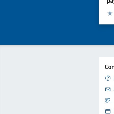
pa
Valut
Valu
Con