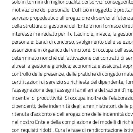
solo in termini di miglior qualità dei servizi conseguent
motivazione del personale. L’ufficio in oggetto è prettame
servizio propedeutico all’erogazione di servizi all’utenz
della struttura di gestione dell’Ente e non fornisce dire
interesse immediato per il cittadino è, invece, la gestion
personale: bandi di concorso, svolgimento delle selezion
assunzione in organico del vincitore. Si occupa dell’as
determinato nonché dell’attivazione dei contratti di serv
altresì la gestione giuridica, economica e assicurativop
controllo delle presenze, delle pratiche di congedo mater
certificazioni di servizio su richiesta del dipendente, f
l’assegnazione degli assegni familiari e detrazioni d’imp
incentivi di produttività. Si occupa inoltre dell’elaborazi
dipendenti, delle indennità degli amministratori, delle p
ritenuta d’acconto e dell’erogazione delle indennità dovu
nel nostro Ente e della compilazione dei modelli di richi
con requisiti ridotti. Cura le fase di rendicontazione isti