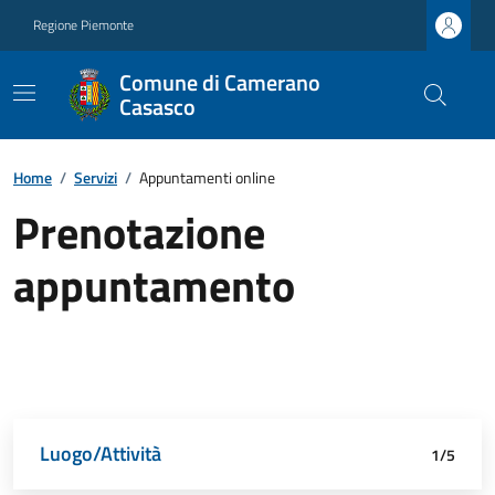
Regione Piemonte
Comune di Camerano
Casasco
Home
/
Servizi
/
Appuntamenti online
Prenotazione
appuntamento
Luogo/Attività
Dettagli appuntamento
Richiedente
Data e orario
Riepilogo
1/5