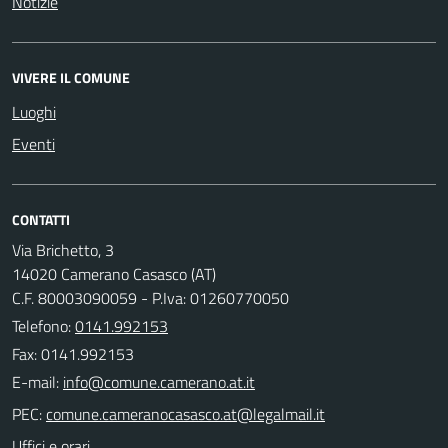
Notizie
VIVERE IL COMUNE
Luoghi
Eventi
CONTATTI
Via Brichetto, 3
14020 Camerano Casasco (AT)
C.F. 80003090059 - P.Iva: 01260770050
Telefono:
0141.992153
Fax: 0141.992153
E-mail:
PEC:
Uffici e orari