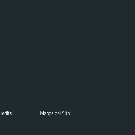
redits
Mappa del Sito
i