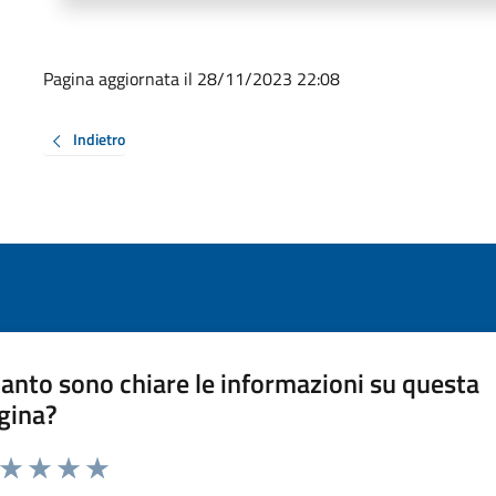
Pagina aggiornata il 28/11/2023 22:08
Indietro
anto sono chiare le informazioni su questa
gina?
a da 1 a 5 stelle la pagina
ta 1 stelle su 5
Valuta 2 stelle su 5
Valuta 3 stelle su 5
Valuta 4 stelle su 5
Valuta 5 stelle su 5