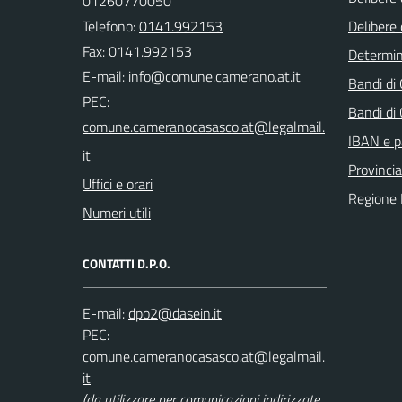
01260770050
Telefono:
0141.992153
Delibere 
Fax: 0141.992153
Determi
E-mail:
Bandi di
PEC:
Bandi di
IBAN e p
Provincia
Uffici e orari
Regione
Numeri utili
CONTATTI D.P.O.
E-mail:
PEC:
(da utilizzare per comunicazioni indirizzate