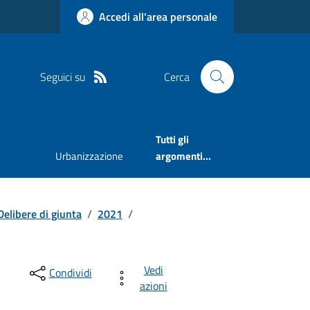
Accedi all'area personale
Seguici su
Cerca
Tutti gli
Urbanizzazione
argomenti...
Delibere di giunta
/
2021
/
Vedi
Condividi
azioni