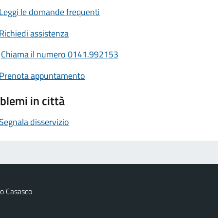
Leggi le domande frequenti
Richiedi assistenza
Chiama il numero 0141.992153
Prenota appuntamento
blemi in città
Segnala disservizio
o Casasco