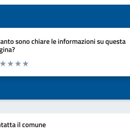
anto sono chiare le informazioni su questa
gina?
a da 1 a 5 stelle la pagina
ta 1 stelle su 5
Valuta 2 stelle su 5
Valuta 3 stelle su 5
Valuta 4 stelle su 5
Valuta 5 stelle su 5
tatta il comune