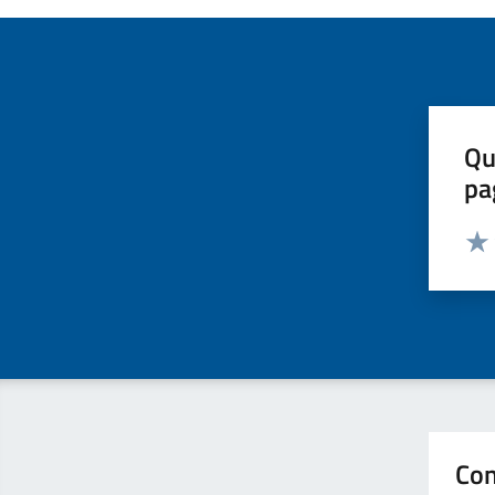
Qu
pa
Valut
Valu
Con