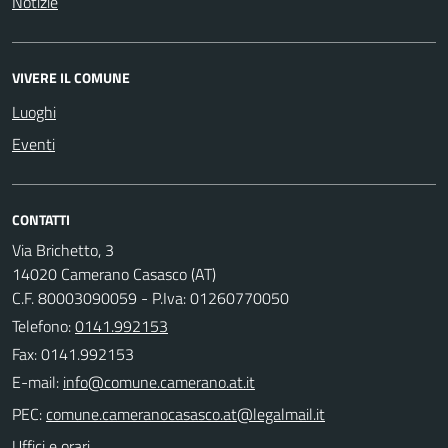
Notizie
VIVERE IL COMUNE
Luoghi
Eventi
CONTATTI
Via Brichetto, 3
14020 Camerano Casasco (AT)
C.F. 80003090059 - P.Iva: 01260770050
Telefono:
0141.992153
Fax: 0141.992153
E-mail:
PEC:
Uffici e orari