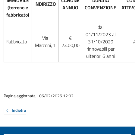
IMMOBILE
CANONE
DURATA
CO
INDIRIZZO
(terreno e
ANNUO
CONVENZIONE
ATTIV
fabbricato)
dal
01/11/2023 al
Via
€
Fabbricato
31/10/2029
Marconi, 1
2.400,00
rinnovabili per
ulteriori 6 anni
Pagina aggiornata il 06/02/2025 12:02
Indietro