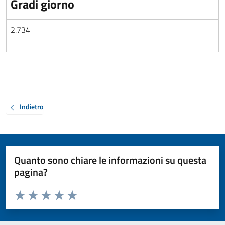
Gradi giorno
2.734
Indietro
Quanto sono chiare le informazioni su questa
pagina?
Valuta da 1 a 5 stelle la pagina
Valuta 1 stelle su 5
Valuta 2 stelle su 5
Valuta 3 stelle su 5
Valuta 4 stelle su 5
Valuta 5 stelle su 5