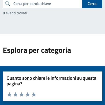
cerca
Cerca
0
eventi trovati
Esplora per categoria
Quanto sono chiare le informazioni su questa
pagina?
Valuta da 1 a 5 stelle la pagina
Valuta 1 stelle su 5
Valuta 2 stelle su 5
Valuta 3 stelle su 5
Valuta 4 stelle su 5
Valuta 5 stelle su 5