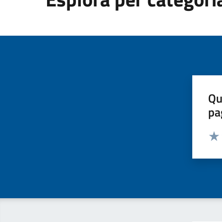
Qu
pa
Valut
Valu