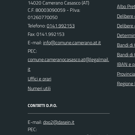
14020 Camerano Casasco (AT)
Albo Pret
C.F. 80003090059 - P.Iva:
Delibere 
01260770050
Telefono:
0141.992153
Delibere 
Fax: 0141.992153
Determi
E-mail:
Bandi di
PEC:
Bandi di
IBAN e p
Provincia
Uffici e orari
Regione
Numeri utili
CONTATTI D.P.O.
E-mail:
PEC: