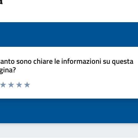
anto sono chiare le informazioni su questa
gina?
a da 1 a 5 stelle la pagina
ta 1 stelle su 5
Valuta 2 stelle su 5
Valuta 3 stelle su 5
Valuta 4 stelle su 5
Valuta 5 stelle su 5