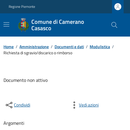
Regione Piemonte
Comune di Camerano
Casasco
Home
/
Amministrazione
/
Documenti e dati
/
Modulistica
/
Richiesta di sgravio/discarico o rimborso
Documento non attivo
Condividi
Vedi azioni
Argomenti