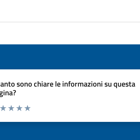
anto sono chiare le informazioni su questa
gina?
a da 1 a 5 stelle la pagina
ta 1 stelle su 5
Valuta 2 stelle su 5
Valuta 3 stelle su 5
Valuta 4 stelle su 5
Valuta 5 stelle su 5