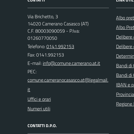
Via Brichetto, 3
Albo pre
14020 Camerano Casasco (AT)
Albo Pret
C.F. 80003090059 - P.Iva:
Delibere 
01260770050
Telefono:
0141.992153
Delibere 
Fax: 0141.992153
Determi
E-mail:
Bandi di
PEC:
Bandi di
IBAN e p
Provincia
Uffici e orari
Regione
Numeri utili
CONTATTI D.P.O.