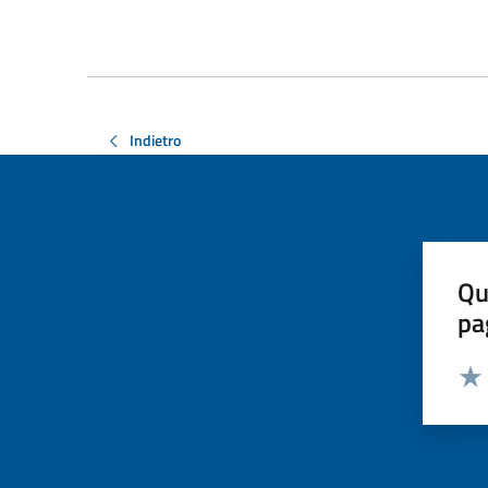
Indietro
Qu
pa
Valut
Valu