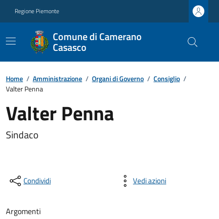
Regione Piemonte
Comune di Camerano
Casasco
Home
/
Amministrazione
/
Organi di Governo
/
Consiglio
/
Valter Penna
Valter Penna
Sindaco
Condividi
Vedi azioni
Argomenti